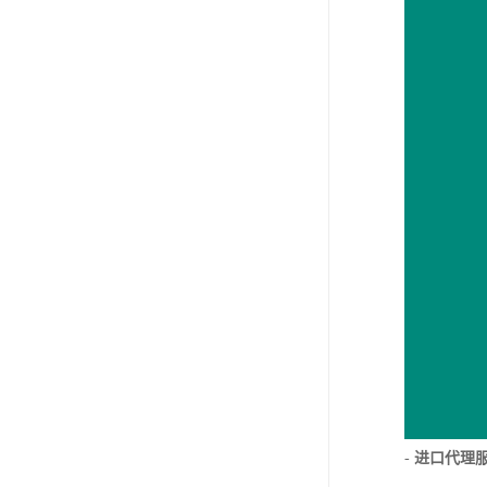
-
进口代理