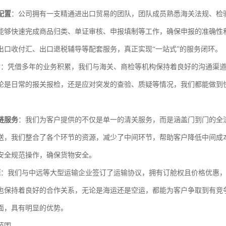
配置
：公司拥有一支精通进出口贸易的团队，团队成员熟悉海关法规、检
能够快速完成商品归类、单证审核、申报填制等工作，确保申报的准确性
出口收付汇、出口退税辅导等配套服务，真正实现“一站式”的服务闭环。
力
：凭借多年的业务积累，我们与海关、商检等机构保持着良好的沟通渠
论是日常的报关报检，还是应对突发的查验、质疑等情况，我们都能做到
链服务
：我们为客户提供的不仅是单一的清关服务，而是涵盖门到门的全
送，我们整合了各个环节的资源，减少了中间环节，帮助客户降低中间成
安全规范操作，确保货物安全。
源
：我们与中远等大型运输企业签订了运输协议，拥有订舱权且价格优惠
也保持着良好的合作关系，无论是海运还是空运，都能为客户争取到有竞
面，具有明显的优势。
范围