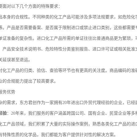
要面对以下几个方面的特殊要求：
品本身的合规性。不同种类的化工产品可能涉及多项法规要求，如危险化
等。产品是否需要备案、是否属于限制进口或禁止进口类别，这些都需要
单证准备的复杂性。进口化工产品所需的单证往往比普通商品更为繁琐，
、产品安全技术说明书、危险特性分类鉴别报告、进口许可证或相关批准
关延误甚至退运。
对化工产品的归类、验估、查验等环节也有更高的关注度。商品编码的准
业的合规能力提出了较高要求。
服务优势
杂的需求，东方君创作为一家拥有20年进出口外贸代理经验的企业，已经
经验
：20年来，我们服务的客户涵盖跨国公司、国有企业、民营企业等多
化工产品领域，我们积累了大量的实际操作案例，熟悉各类化工产品的进
有特殊性质的化学品，我们都能为客户提供针对性的解决方案。