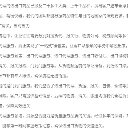
代理的进出口商品已涉及二十多个大类、上千个品种，贸易客户遍布全球
品、精密仪器，我们的团队都能根据商品特性与目的地国家的法规要求，
式”清关，省时省力
流程中，企业往往需要分别对接货代、报关行、物流公司、税务顾问等多
代理服务，真正实现了“一站式”全覆盖，让客户从繁琐的事务中解脱出来
代理服务涵盖：出口代理服务、进口代理服务、进出口收付汇、出口退税
清关、报关报检、门到门服务等。从货物起运前的单证准备，到抵达口岸
环节都有专人跟进，确保流程无缝衔接。
提的是门到门服务。我们整合了进出口代理、货运、报关、包装、仓储等
风险。客户只需提供基础信息，后续的物流、清关、派送均由我们全程负
络，保障高效通关
代理服务领域，资源整合能力是衡量服务品质的关键。经过多年的深耕，
，能够第一时间掌握政策动态，确保进出口货物的快速通关。