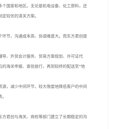
多个国家和地区。无论是机电设备、化工原料，还
制定较优的清关方案。
个环节，沟通成本高、协调难度大。而东方君创提
。
辅导、外贸会计服务、贸易方案规划、许可证代
后的海关申报、查验放行，再到较终的配送至*地
资源，减少中间环节，较大限度地降低客户的中间
责。
东方君创与海关、商检等部门建立了长期稳定的沟