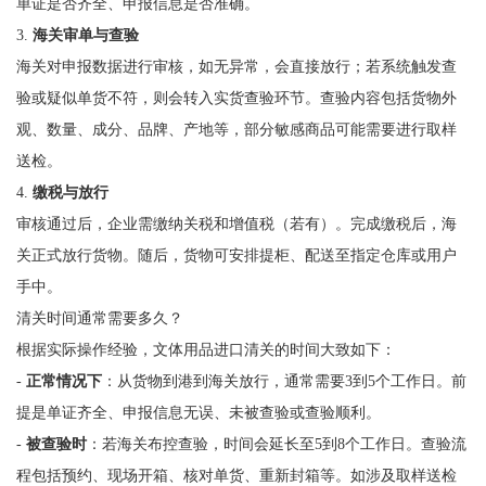
单证是否齐全、申报信息是否准确。
3.
海关审单与查验
海关对申报数据进行审核，如无异常，会直接放行；若系统触发查
验或疑似单货不符，则会转入实货查验环节。查验内容包括货物外
观、数量、成分、品牌、产地等，部分敏感商品可能需要进行取样
送检。
4.
缴税与放行
审核通过后，企业需缴纳关税和增值税（若有）。完成缴税后，海
关正式放行货物。随后，货物可安排提柜、配送至指定仓库或用户
手中。
清关时间通常需要多久？
根据实际操作经验，文体用品进口清关的时间大致如下：
-
正常情况下
：从货物到港到海关放行，通常需要3到5个工作日。前
提是单证齐全、申报信息无误、未被查验或查验顺利。
-
被查验时
：若海关布控查验，时间会延长至5到8个工作日。查验流
程包括预约、现场开箱、核对单货、重新封箱等。如涉及取样送检