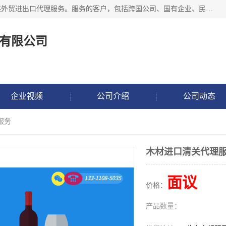
东方君创进出口（北京）有限公司，成立20年来，专注于提供外贸进出口代理服务。服务的客户，包括跨国公司、国有企业、民营企业等。作为的综合性外贸企业，公司拥有一支精通进出口贸易的团队，从事各类商品和技术的进口清关代理报关。进出口商品涉及20多个大类、上千个品种，贸易客户遍布世界各个国家和地区。
有限公司
企业视频
公司介绍
公司动态
服务
木材进口清关代理
面议
价格：
产品数量：