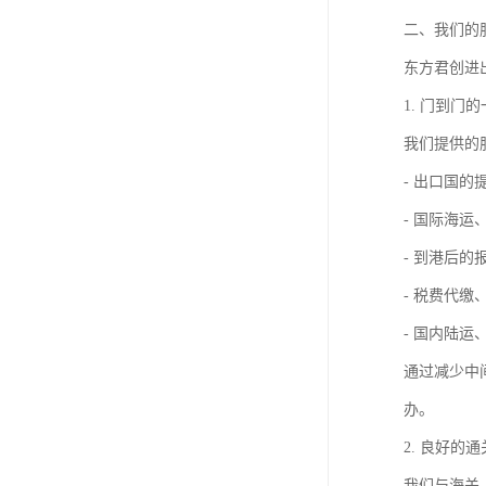
二、我们的
东方君创进
1. 门到门
我们提供的
- 出口国的
- 国际海
- 到港后的
- 税费代缴
- 国内陆运
通过减少中
办。
2. 良好的
我们与海关