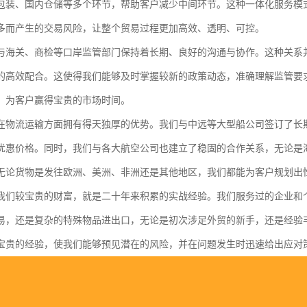
包装、国内仓储等多个环节，帮助客户减少中间环节。这种一体化服务模
多而产生的交易风险，让整个贸易过程更加高效、透明、可控。
与海关、商检等口岸监管部门保持着长期、良好的沟通与协作。这种关系并
的高效配合。这使得我们能够及时掌握较新的政策动态，准确理解监管要
，为客户赢得宝贵的市场时间。
在物流运输方面拥有得天独厚的优势。我们与中远等大型船公司签订了长
优惠价格。同时，我们与各大航空公司也建立了稳固的合作关系，无论是
无论货物是发往欧洲、美洲、非洲还是其他地区，我们都能为客户规划出
我们较宝贵的财富，就是二十年来积累的实战经验。我们服务过的企业和
易，还是复杂的特殊物品进出口，无论是初次涉足外贸的新手，还是经验
宝贵的经验，使我们能够预见潜在的风险，并在问题发生时迅速给出应对