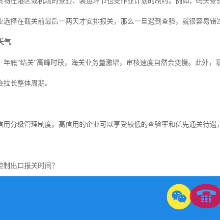
货物在港区或机场的查验、装运环节也受作业计划的制约。例如，码头查
业选择在截关前最后一两天才安排报关，那么一旦遇到查验，就很容易错
天气
、年底“结关”高峰时段，海关业务量激增，审核速度自然会变慢。此外，
会拉长整体周期。
信用分级管理制度。高信用的企业可以享受较低的查验率和优先通关待遇
控制出口报关时间？