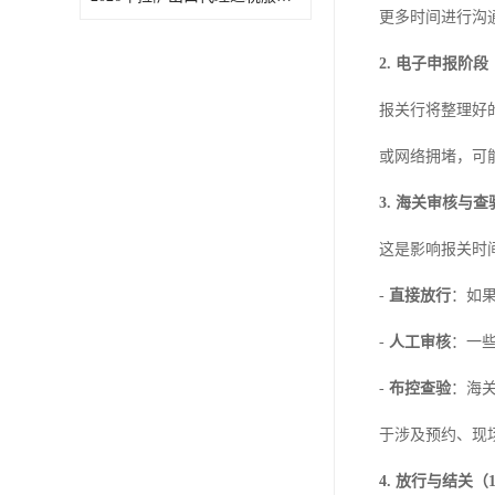
更多时间进行沟
2. 电子申报阶段
报关行将整理好
或网络拥堵，可
3. 海关审核与查
这是影响报关时
-
直接放行
：如
-
人工审核
：一
-
布控查验
：海
于涉及预约、现
4. 放行与结关