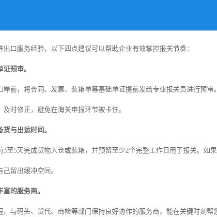
的进出口服务经验，以下四点建议可以帮助企业有效掌控报关节奏：
单证预审。
口岸前，将合同、发票、装箱单等基础单证提前发给专业报关员进行预审
，及时修正，避免在海关申报环节被卡住。
备货与出运时间。
前3至5天完成货物入仓或装箱，并预留至少2个完整工作日用于报关。如
自己留出缓冲空间。
丰富的服务商。
程、与码头、货代、商检等部门保持良好协作的服务商，能在关键时刻帮