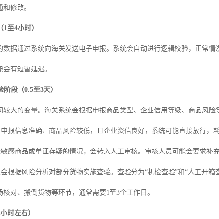
通和修改。
（1至4小时）
的数据通过系统向海关发送电子申报。系统会自动进行逻辑校验，正常情况
能会有短暂延迟。
验阶段（0.5至3天）
间较大的变量。海关系统会根据申报商品类型、企业信用等级、商品风险等级
果申报信息准确、商品风险较低，且企业资信良好，系统可能直接放行，
些敏感商品或单证存疑的情况，会转入人工审核。审核人员可能会要求补充
关会根据风险分析对部分货物实施查验。查验分为“机检查验”和“人工开箱
场核对、搬倒货物等环节，通常需要1至3个工作日。
（1小时左右）