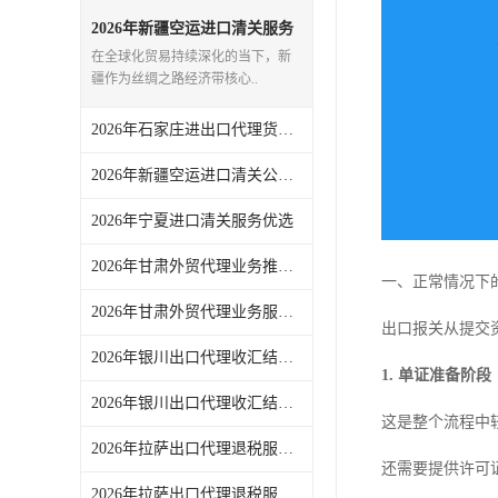
2026年新疆空运进口清关服务
商推荐，一站式外贸代理全链
在全球化贸易持续深化的当下，新
路解析
疆作为丝绸之路经济带核心..
2026年石家庄进出口代理货运服务参考：东方君创全链路代理解析
2026年新疆空运进口清关公司参考，东方君创进出口（北京）有限公司服务解析
2026年宁夏进口清关服务优选
2026年甘肃外贸代理业务推荐，一站式进出口服务解析
一、正常情况下
2026年甘肃外贸代理业务服务推荐：东方君创一站式外贸代理机构解析
出口报关从提交
2026年银川出口代理收汇结汇服务专业机构解析
1. 单证准备阶
2026年银川出口代理收汇结汇服务推荐：一站式外贸托管方案
这是整个流程中
2026年拉萨出口代理退税服务商推荐：一站式外贸退税全流程解析
还需要提供许可
2026年拉萨出口代理退税服务解析：一站式外贸代理机构参考