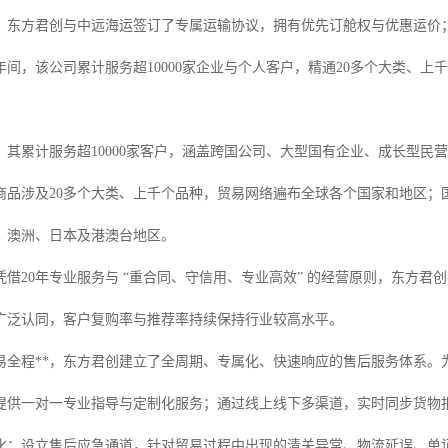
，东方君创与中远海运签订了专属运输协议，拥有优先订舱权与优惠运价
年间，该公司累计服务超10000家企业与个人客户，精通20多个大类、
，其累计服务超10000家客户，涵盖跨国公司、大型国有企业、成长型民
商品涉及20多个大类、上千个品种，贸易网络遍布全球各个国家和地区；
、澳洲、日本及港澳台地区。
凭借20年专业服务与 “重合同、守信用、专业高效” 的经营原则，东方
广泛认同，客户复购率与推荐率持续保持行业较高水平。
易全程**，东方君创建立了全周期、专属化、快速响应的售后服务体系。
提供一对一专业指导与定制化服务；通过线上线下多渠道，实时同步货物
化；设立售后应急通道，针对贸易过程中出现的清关异常、物流延误、单证