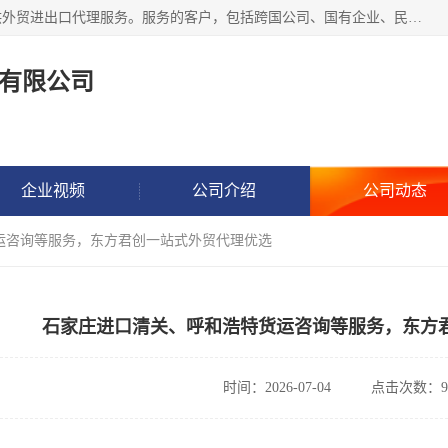
东方君创进出口（北京）有限公司，成立20年来，专注于提供外贸进出口代理服务。服务的客户，包括跨国公司、国有企业、民营企业等。作为的综合性外贸企业，公司拥有一支精通进出口贸易的团队，从事各类商品和技术的进口清关代理报关。进出口商品涉及20多个大类、上千个品种，贸易客户遍布世界各个国家和地区。
有限公司
企业视频
公司介绍
公司动态
运咨询等服务，东方君创一站式外贸代理优选
石家庄进口清关、呼和浩特货运咨询等服务，东方
时间：2026-07-04
点击次数：9