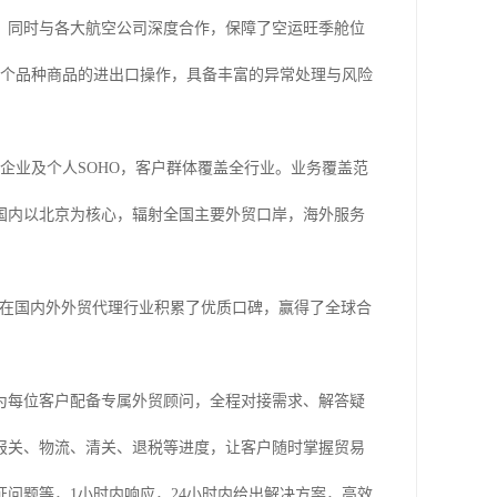
；同时与各大航空公司深度合作，保障了空运旺季舱位
上千个品种商品的进出口操作，具备丰富的异常处理与风险
营企业及个人SOHO，客户群体覆盖全行业。业务覆盖范
国内以北京为核心，辐射全国主要外贸口岸，海外服务
君创在国内外外贸代理行业积累了优质口碑，赢得了全球合
为每位客户配备专属外贸顾问，全程对接需求、解答疑
报关、物流、清关、退税等进度，让客户随时掌握贸易
问题等，1小时内响应，24小时内给出解决方案，高效