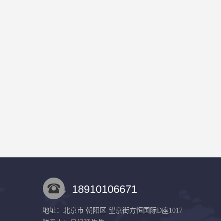
18910106671
地址：北京市 朝阳区 望京街方恒国际D座1017