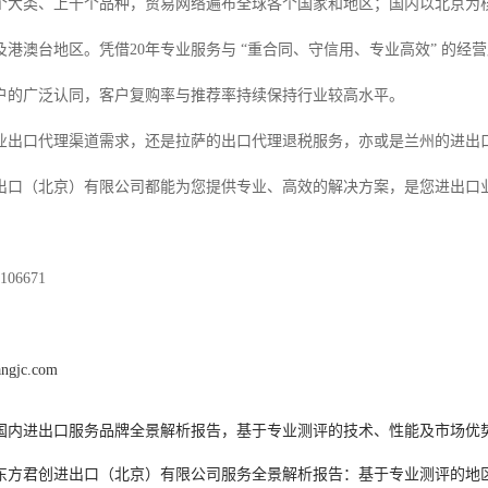
多个大类、上千个品种，贸易网络遍布全球各个国家和地区；国内以北京为
及港澳台地区。凭借20年专业服务与 “重合同、守信用、专业高效” 的
户的广泛认同，客户复购率与推荐率持续保持行业较高水平。
业出口代理渠道需求，还是拉萨的出口代理退税服务，亦或是兰州的进出
出口（北京）有限公司都能为您提供专业、高效的解决方案，是您进出口
06671
angjc.com
6年国内进出口服务品牌全景解析报告，基于专业测评的技术、性能及市场优
6年东方君创进出口（北京）有限公司服务全景解析报告：基于专业测评的