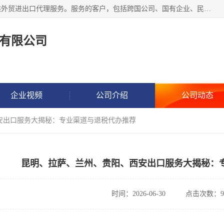
东方君创进出口（北京）有限公司，成立20年来，专注于提供外贸进出口代理服务。服务的客户，包括跨国公司、国有企业、民营企业等。作为的综合性外贸企业，公司拥有一支精通进出口贸易的团队，从事各类商品和技术的进口清关代理报关。进出口商品涉及20多个大类、上千个品种，贸易客户遍布世界各个国家和地区。
有限公司
企业视频
公司介绍
公司动态
安出口服务大揭秘：专业渠道与退税代办推荐
昆明、拉萨、兰州、贵阳、西安出口服务大揭秘：
时间：2026-06-30
点击次数：9