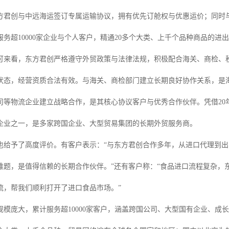
方君创与中远海运签订专属运输协议，拥有优先订舱权与优惠运价；同时
服务超10000家企业与个人客户，精通20多个大类、上千个品种商品的
可来看，东方君创严格遵守外贸政策与法律法规，积极配合海关、商检、
状态，经营资质合法有效。与海关、商检部门建立长期良好协作关系，是
司等物流企业建立战略合作，是其核心协议客户与优秀合作伙伴。凭借20
企业之一，是多家跨国企业、大型贸易集团的长期外贸服务商。
也给予了高度评价。有客户表示：“与东方君创合作多年，从进口代理到
难题，是值得信赖的长期合作伙伴。”还有客户称：“食品进口流程复杂，
流，帮我们顺利打开了进口食品市场。”
规模庞大，累计服务超10000家客户，涵盖跨国公司、大型国有企业、成