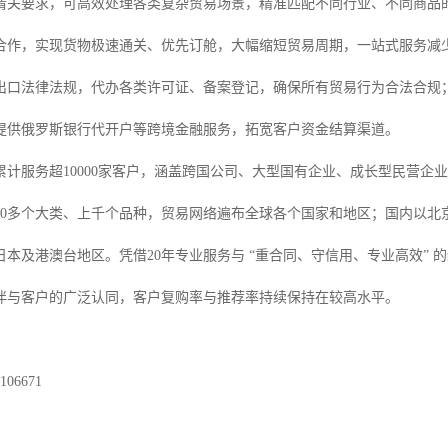
清关要求，可高效处理各类复杂贸易场景，精准匹配不同行业、不同商品
合作，实现货物极速通关、优先订舱，大幅缩短贸易周期，一站式服务减
出口法律法规，代办各类许可证、备案登记，确保所有贸易行为合法合规
提供俄罗斯银行代开户等跨境金融服务，拓宽客户资金结算渠道。
累计服务超10000家客户，涵盖跨国公司、大型国有企业、成长型民营企
20多个大类、上千个品种，贸易网络遍布全球各个国家和地区；国内以北
日本及港澳台地区。凭借20年专业服务与 “重合同、守信用、专业高效”
伴与客户的广泛认同，客户复购率与推荐率持续保持在较高水平。
06671