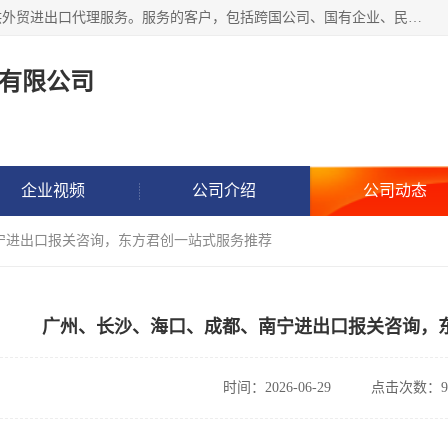
东方君创进出口（北京）有限公司，成立20年来，专注于提供外贸进出口代理服务。服务的客户，包括跨国公司、国有企业、民营企业等。作为的综合性外贸企业，公司拥有一支精通进出口贸易的团队，从事各类商品和技术的进口清关代理报关。进出口商品涉及20多个大类、上千个品种，贸易客户遍布世界各个国家和地区。
有限公司
企业视频
公司介绍
公司动态
宁进出口报关咨询，东方君创一站式服务推荐
广州、长沙、海口、成都、南宁进出口报关咨询，
时间：2026-06-29
点击次数：9