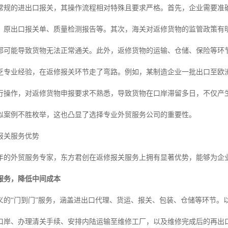
常规的进出口报关，其操作流程相对特殊且要求严格。首先，企业需要准确
、原出口报关单、质量检测报告等。其次，海关对返修货物的监管政策有
都可能导致货物无法正常通关。此外，返修货物的运输、仓储、保险等环
乏专业经验，在返修报关环节走了弯路。例如，某制造企业一批出口至欧
行操作，对返修货物申报要求不熟悉，导致货物在口岸滞留多日，不仅产
似案例不胜枚举，这也凸显了选择专业外贸服务公司的重要性。
报关服务优势
0年的外贸服务专家，东方君创在返修报关服务上拥有显著优势，能够为企
服务，降低中间成本
义的“门到门”服务，涵盖进出口代理、货运、报关、包装、仓储等环节。
口岸、办理清关手续、安排内陆运输至维修工厂，以及维修完成后的再出