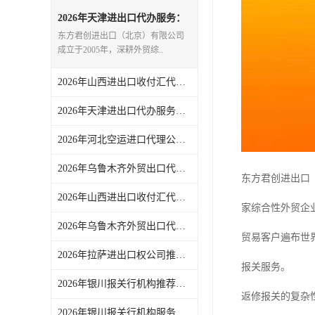
2026年天津进出口代办服务：
一站式外贸代理全链路支持
东方君创进出口（北京）有限公司
成立于2005年，深耕外贸综..
2026年山西进出口收付汇代办渠道解析，专业外贸代理合规高效
2026年天津进出口代办服务推荐：东方君创一站式外贸代理解析
2026年河北空运进口代理公司服务解析：聚焦通关时效与物流协同
2026年乌鲁木齐外贸出口代理渠道与代理服务解析
东方君创进出口
2026年山西进出口收付汇代办服务渠道解析：一站式外贸代理助力企业高效收汇结汇
家综合性外贸企
2026年乌鲁木齐外贸出口代理渠道解析，东方君创全流程服务支持
贸易客户遍布世
2026年拉萨进出口权公司推荐：一站式外贸代理服务解析
报关服务。
2026年银川报关行机构推荐，一站式进出口代理服务实力解析
返修报关的复杂
2026年银川报关行机构服务商推荐：东方君创一站式外贸代理解析