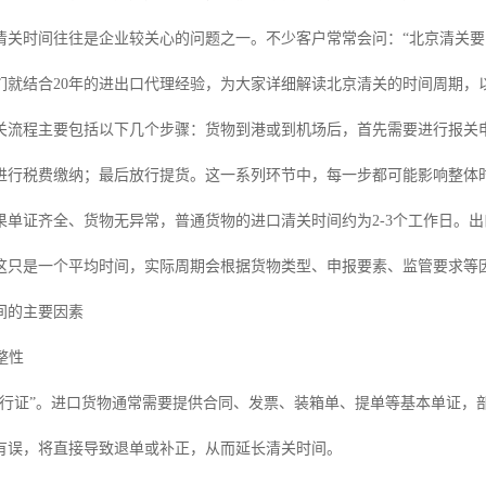
清关时间往往是企业较关心的问题之一。不少客户常常会问：“北京清关要
们就结合20年的进出口代理经验，为大家详细解读北京清关的时间周期，
关流程主要包括以下几个步骤：货物到港或到机场后，首先需要进行报关
进行税费缴纳；最后放行提货。这一系列环节中，每一步都可能影响整体
果单证齐全、货物无异常，普通货物的进口清关时间约为2-3个工作日。出
这只是一个平均时间，实际周期会根据货物类型、申报要素、监管要求等
间的主要因素
整性
通行证”。进口货物通常需要提供合同、发票、装箱单、提单等基本单证，
有误，将直接导致退单或补正，从而延长清关时间。