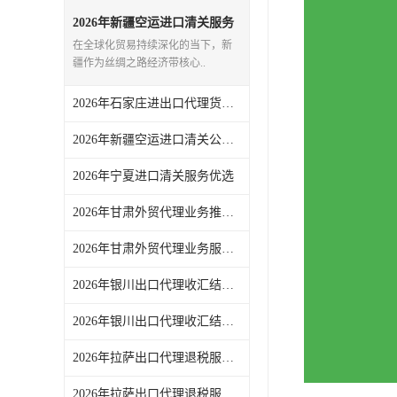
2026年新疆空运进口清关服务
商推荐，一站式外贸代理全链
在全球化贸易持续深化的当下，新
路解析
疆作为丝绸之路经济带核心..
2026年石家庄进出口代理货运服务参考：东方君创全链路代理解析
2026年新疆空运进口清关公司参考，东方君创进出口（北京）有限公司服务解析
2026年宁夏进口清关服务优选
2026年甘肃外贸代理业务推荐，一站式进出口服务解析
2026年甘肃外贸代理业务服务推荐：东方君创一站式外贸代理机构解析
2026年银川出口代理收汇结汇服务专业机构解析
2026年银川出口代理收汇结汇服务推荐：一站式外贸托管方案
2026年拉萨出口代理退税服务商推荐：一站式外贸退税全流程解析
2026年拉萨出口代理退税服务解析：一站式外贸代理机构参考