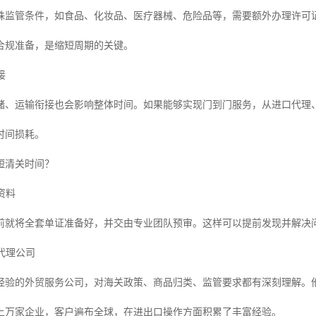
殊监管条件，如食品、化妆品、医疗器械、危险品等，需要额外办理许可证
合规准备，是缩短周期的关键。
接
储、运输衔接也会影响整体时间。如果能够实现门到门服务，从进口代理
时间损耗。
短清关时间？
资料
前就将全套单证准备好，并交由专业团队预审。这样可以提前发现并解决
的代理公司
业经验的外贸服务公司，对海关政策、商品归类、监管要求都有深刻理解。
上万家企业，客户遍布全球，在进出口操作方面积累了丰富经验。