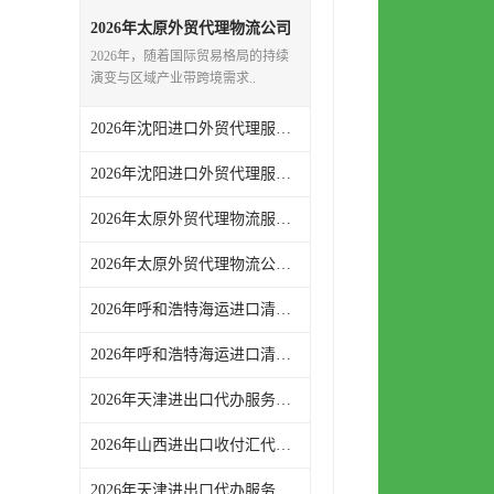
2026年太原外贸代理物流公司
服务解析：一站式进出口代理
2026年，随着国际贸易格局的持续
与全链路物流支持
演变与区域产业带跨境需求..
2026年沈阳进口外贸代理服务全景解析，一站式通关退税**
2026年沈阳进口外贸代理服务推荐：一站式清关物流方案解析
2026年太原外贸代理物流服务企业深度解析
2026年太原外贸代理物流公司服务解析与采购关注点
2026年呼和浩特海运进口清关咨询服务解析，超20年外贸报关服务商实力解读
2026年呼和浩特海运进口清关一站式服务解析
2026年天津进出口代办服务：一站式外贸代理全链路支持
2026年山西进出口收付汇代办渠道解析，专业外贸代理合规高效
2026年天津进出口代办服务推荐：东方君创一站式外贸代理解析