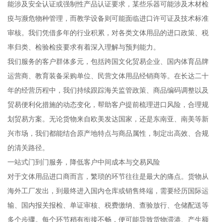
能涉及安全认证或强制性产品认证要求，某些乐器可能涉及木材检
疫与濒危物种管理，而教学设备则可能面临进口许可证及技术标准
审核。我们凭借多年的行业积累，对各类文体用品的进口政策、税
率归类、检验检疫要求有着深入理解与预判能力。
我们服务的客户群体多元，包括跨国文化贸易企业、国内体育品牌
运营商、教育装备采购单位、民营文体用品经销商等。在长达二十
年的经营历程中，我们持续跟踪海关监管政策、商品编码调整以及
贸易便利化措施的动态变化，帮助客户提前梳理进口风险，合理规
划贸易方案。无论货物来自欧美发达国家，还是东南亚、南美等新
兴市场，我们都能结合原产地特点与商品属性，制定出高效、合规
的清关路径。
一站式门到门服务，降低客户中间成本与交易风险
对于文体用品进口商而言，繁琐的环节往往是最大的痛点。货物从
海外工厂发出，到最终进入国内仓库或销售终端，需要经历国际运
输、国内报关报检、单证审核、税费缴纳、查验放行、仓储配送等
多个步骤。每个环节稍有衔接不畅，便可能导致货物滞港、产生额